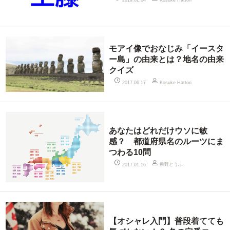
モアイ像でおなじみ「イースタ
ー島」の由来とは？地名の由来
クイズ
2017.06.17
Kosuke Hattori
あなたはどれだけウソに敏
感？ 都道府県名のルーツにま
つわる10問
柳野とうふ
2017.01.16
【オシャレ入門】普段着てても