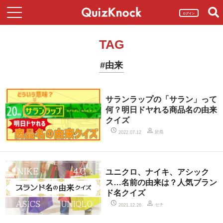
ログイン
TAG
#由来
サランラップの「サラン」って
何？明日ドヤれる商品名の由来
クイズ
於島
2022.07.12
ユニクロ、ナイキ、アシック
ス…名前の由来は？人気ブラン
ド名クイズ
セチ
2021.12.26