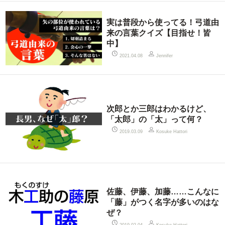
実は普段から使ってる！弓道由
来の言葉クイズ【目指せ！皆
中】
2021.04.08
Jennifer
次郎とか三郎はわかるけど、
「太郎」の「太」って何？
2019.03.09
Kosuke Hattori
佐藤、伊藤、加藤……こんなに
「藤」がつく名字が多いのはな
ぜ？
2019.02.04
Kosuke Hattori