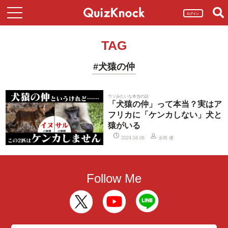
ログイン
TAG
#犬猿の仲
ウソみたいな本当の話
「犬猿の仲」って本当？実はア
フリカに「ケンカしない」犬と
猿がいる
永岡 優
2024.04.06
Follow Me