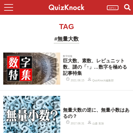
ログイン
TAG
#無量大数
数字特集
巨大数、素数、レピュニット
数、謎の「↑」…数字を極める
記事特集
QuizKnock編集部
2021.08.15
無量大数の逆に、無量小数はあ
るの？
山森 彩加
2017.08.31