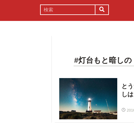
謎解き
コラム
常識
理系
#灯台もと暗しの
とう
しは
201