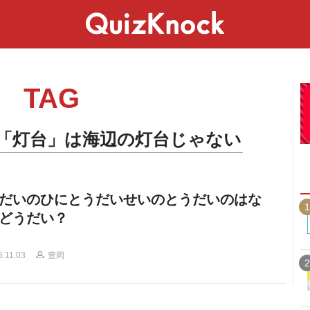
スペシャル
ライフ
ことば
カルチャー
TAG
「灯台」は海辺の灯台じゃない
だいのひにとうだいせいのとうだいのはな
1
どうだい？
6.11.03
豊岡
2