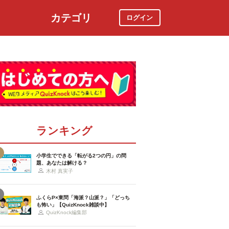
カテゴリ
ログイン
社会
スポーツ
時事ニュース
特集
ランキング
小学生でできる「転がる2つの円」の問
題、あなたは解ける？
木村 真実子
ふくらP×東問「海派？山派？」「どっち
も怖い」【QuizKnock雑談中】
QuizKnock編集部