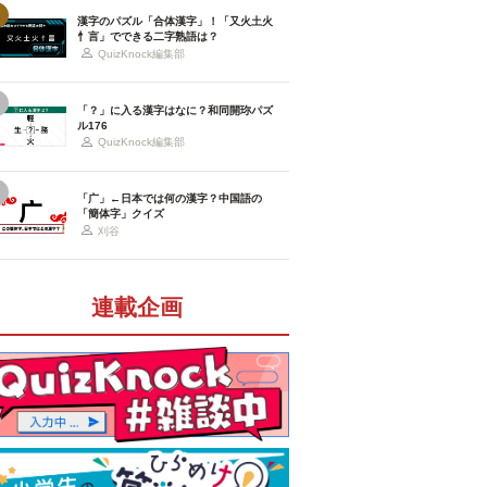
漢字のパズル「合体漢字」！「又火土火
忄言」でできる二字熟語は？
QuizKnock編集部
「？」に入る漢字はなに？和同開珎パズ
ル176
QuizKnock編集部
「广」←日本では何の漢字？中国語の
「簡体字」クイズ
刈谷
連載企画