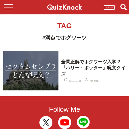
ログイン
TAG
#満点でホグワーツ
全問正解でホグワーツ入学？
『ハリー・ポッター』呪文クイ
ズ
2019.11.16
Yoshida
Follow Me