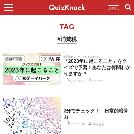
ログイン
TAG
#消費税
全問正解でパーフェクトな新年に
「2023年に起こること」をク
イズで予習！あなたは何問わか
りますか？
イデマサト
2023.01.01
2分でチェック！ 日常的暗算
力
鶴崎 修功
2016.11.10