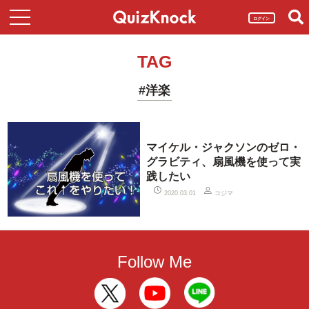
ログイン
TAG
#洋楽
マイケル・ジャクソンのゼロ・
グラビティ、扇風機を使って実
践したい
コジマ
2020.03.01
Follow Me