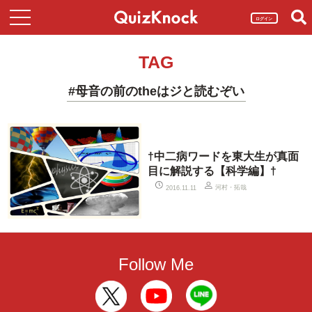
ログイン
TAG
#母音の前のtheはジと読むぞい
†中二病ワードを東大生が真面
目に解説する【科学編】†
河村・拓哉
2016.11.11
Follow Me