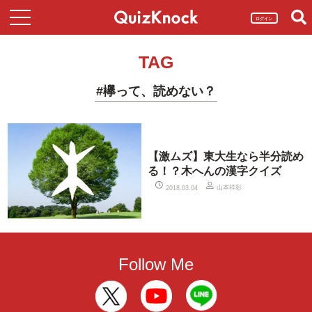
ログイン
TAG
#欅って、読めない？
【激ムズ】東大生なら半分読め
る！？木へんの漢字クイズ
山本祥彰
2018.03.04
Follow Me