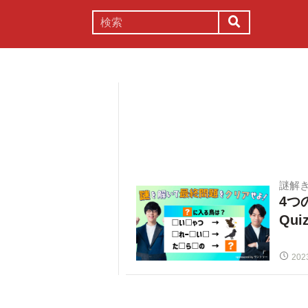
謎解き
コラム
常識
理系
謎解
4つ
Qu
202