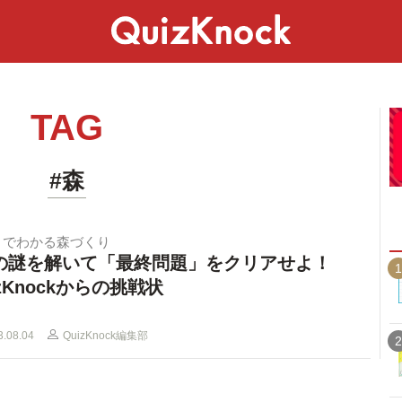
スペシャル
ライフ
ことば
カルチャー
TAG
#森
きでわかる森づくり
の謎を解いて「最終問題」をクリアせよ！
1
izKnockからの挑戦状
3.08.04
QuizKnock編集部
2