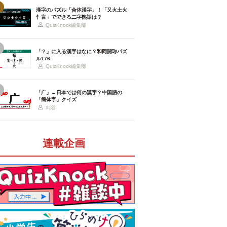
漢字のパズル「合体漢字」！「又火土火
忄言」でできる二字熟語は？
QuizKnock編集部
「？」に入る漢字はなに？和同開珎パズ
ル176
QuizKnock編集部
「广」←日本では何の漢字？中国語の
「簡体字」クイズ
刈谷
連載企画