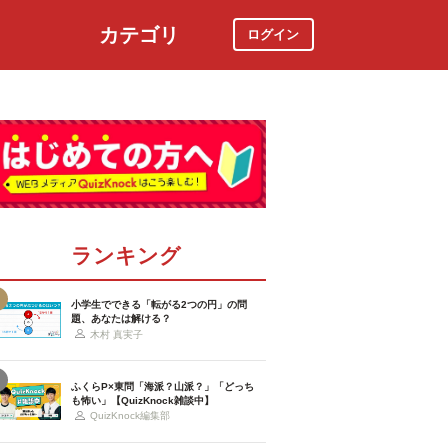
カテゴリ
ログイン
社会
スポーツ
時事ニュース
特集
ランキング
小学生でできる「転がる2つの円」の問
題、あなたは解ける？
木村 真実子
ふくらP×東問「海派？山派？」「どっち
も怖い」【QuizKnock雑談中】
QuizKnock編集部