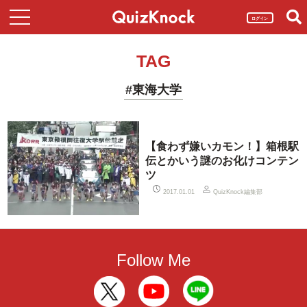
ログイン
TAG
#東海大学
【食わず嫌いカモン！】箱根駅
伝とかいう謎のお化けコンテン
ツ
QuizKnock編集部
2017.01.01
Follow Me