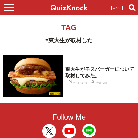
ログイン
TAG
#東大生が取材した
東大生がモスバーガーについて
取材してみた。
伊沢拓司
2016.12.16
Follow Me