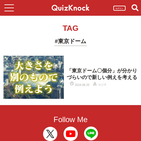
ログイン
TAG
#東京ドーム
「東京ドーム〇個分」が分かり
づらいので新しい例えを考える
コジマ
2018.08.25
Follow Me