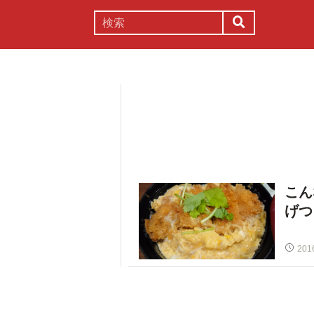
謎解き
コラム
常識
理系
こん
げつ
201