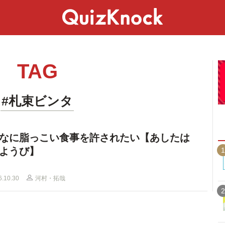
スペシャル
ライフ
ことば
カルチャー
TAG
#札束ビンタ
なに脂っこい食事を許されたい【あしたは
ようび】
1
6.10.30
河村・拓哉
2