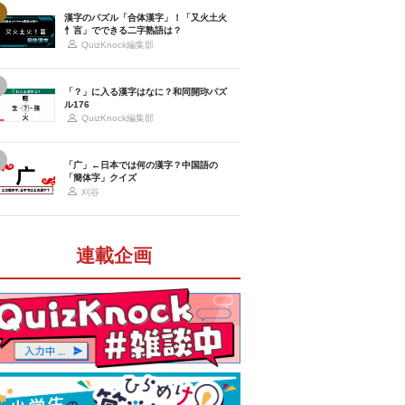
漢字のパズル「合体漢字」！「又火土火
忄言」でできる二字熟語は？
QuizKnock編集部
「？」に入る漢字はなに？和同開珎パズ
ル176
QuizKnock編集部
「广」←日本では何の漢字？中国語の
「簡体字」クイズ
刈谷
連載企画