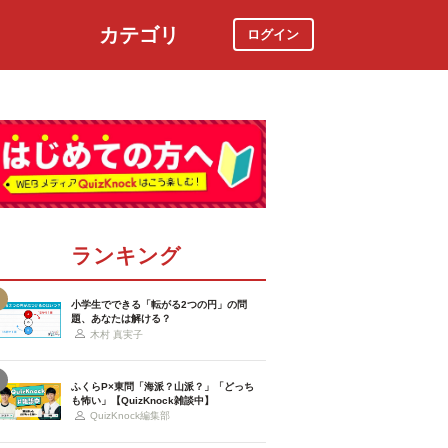
カテゴリ
ログイン
社会
スポーツ
時事ニュース
特集
ランキング
小学生でできる「転がる2つの円」の問
題、あなたは解ける？
木村 真実子
ふくらP×東問「海派？山派？」「どっち
も怖い」【QuizKnock雑談中】
QuizKnock編集部