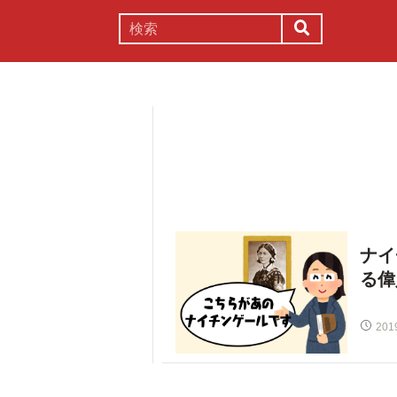
謎解き
コラム
常識
理系
ナイ
る偉
201