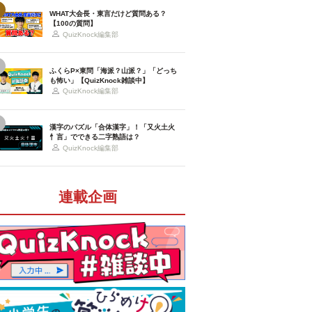
WHAT大会長・東言だけど質問ある？
【100の質問】
QuizKnock編集部
ふくらP×東問「海派？山派？」「どっち
も怖い」【QuizKnock雑談中】
QuizKnock編集部
漢字のパズル「合体漢字」！「又火土火
忄言」でできる二字熟語は？
QuizKnock編集部
連載企画