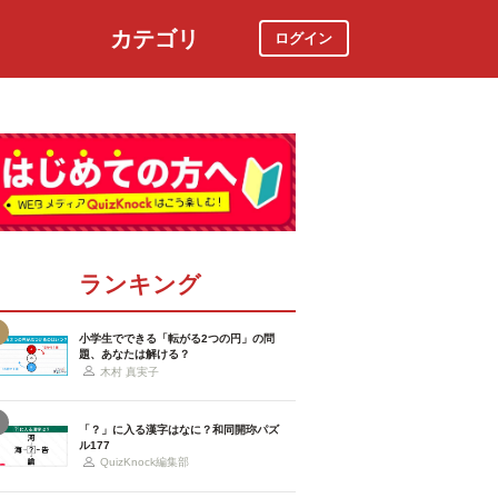
カテゴリ
ログイン
社会
スポーツ
時事ニュース
特集
ランキング
小学生でできる「転がる2つの円」の問
題、あなたは解ける？
木村 真実子
「？」に入る漢字はなに？和同開珎パズ
ル177
QuizKnock編集部