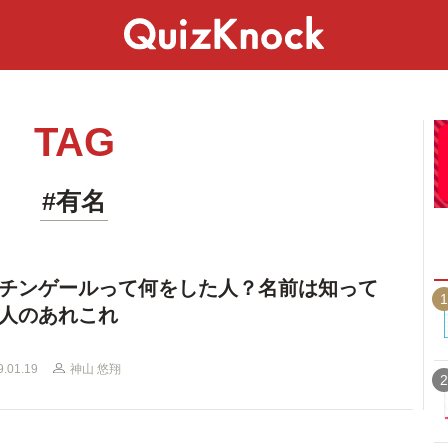
スペシャル
ライフ
ことば
カルチャー
TAG
#有名
チンゲールって何をした人？名前は知って
1
人のあれこれ
9.01.19
神山 悠翔
2