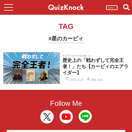
ログイン
TAG
#星のカービィ
エアライダーやるの楽しみ
歴史上の「戦わずして完全王
者！」たち【カービィのエアラ
イダー】
桑名 良治
2025.11.20
Follow Me