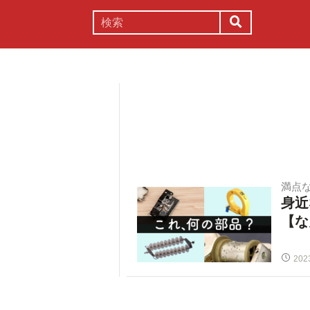
謎解き
コラム
常識
理系
満点
身近
【な
202