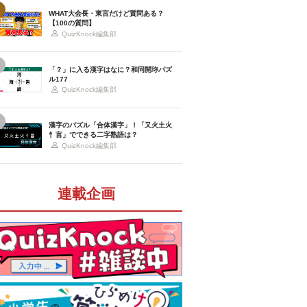
WHAT大会長・東言だけど質問ある？
【100の質問】
QuizKnock編集部
「？」に入る漢字はなに？和同開珎パズ
ル177
QuizKnock編集部
漢字のパズル「合体漢字」！「又火土火
忄言」でできる二字熟語は？
QuizKnock編集部
連載企画