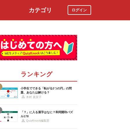
カテゴリ
ログイン
社会
スポーツ
時事ニュース
特集
ランキング
小学生でできる「転がる2つの円」の問
題、あなたは解ける？
木村 真実子
「？」に入る漢字はなに？和同開珎パズ
ル178
QuizKnock編集部