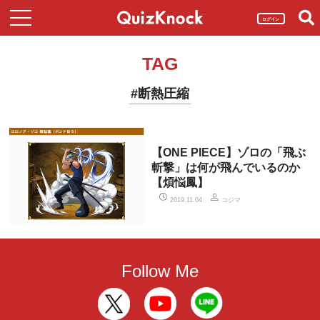
ログイン
TAG
#断熱圧縮
【ONE PIECE】ゾロの「飛ぶ
斬撃」は何が飛んでいるのか
【煩悩鳳】
コジマ
2019.11.04
Follow Me