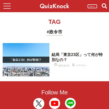
ログイン
TAG
#政令市
結局「東京23区」って何が特
別なの？
イデマサト
2020.02.03
Follow Me