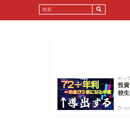
謎解き
コラム
常識
理系
やっ
投資
校生
202