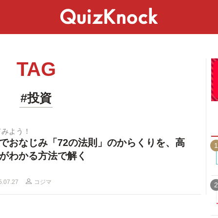
スペシャル
ライフ
ことば
カルチャー
TAG
#投資
てみよう！
でおなじみ「72の法則」のからくりを、高
1
がわかる方法で解く
5.07.27
コジマ
2