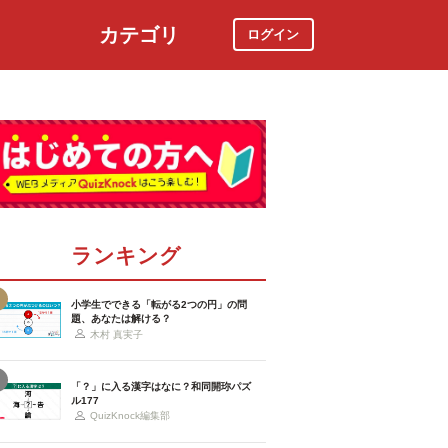
カテゴリ
ログイン
社会
スポーツ
時事ニュース
特集
ランキング
小学生でできる「転がる2つの円」の問
題、あなたは解ける？
木村 真実子
「？」に入る漢字はなに？和同開珎パズ
ル177
QuizKnock編集部