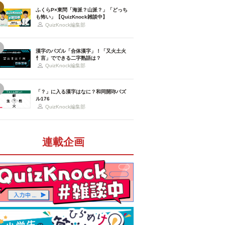
ふくらP×東問「海派？山派？」「どっち
も怖い」【QuizKnock雑談中】
QuizKnock編集部
漢字のパズル「合体漢字」！「又火土火
忄言」でできる二字熟語は？
QuizKnock編集部
「？」に入る漢字はなに？和同開珎パズ
ル176
QuizKnock編集部
連載企画