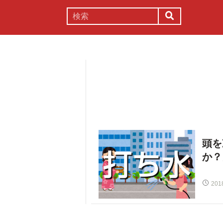
謎解き
コラム
常識
理系
頭を
か？
201