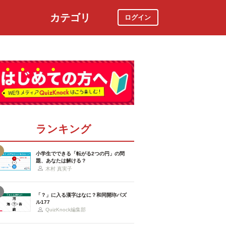
カテゴリ
ログイン
社会
スポーツ
時事ニュース
特集
ランキング
小学生でできる「転がる2つの円」の問
題、あなたは解ける？
木村 真実子
「？」に入る漢字はなに？和同開珎パズ
ル177
QuizKnock編集部