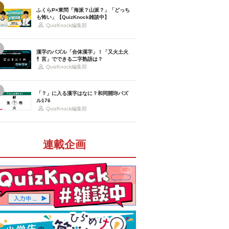
ふくらP×東問「海派？山派？」「どっち
も怖い」【QuizKnock雑談中】
QuizKnock編集部
漢字のパズル「合体漢字」！「又火土火
忄言」でできる二字熟語は？
QuizKnock編集部
「？」に入る漢字はなに？和同開珎パズ
ル176
QuizKnock編集部
連載企画