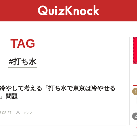
スペシャル
ライフ
ことば
カルチャー
TAG
#打ち水
冷やして考える「打ち水で東京は冷やせる
1
」問題
8.08.27
コジマ
2