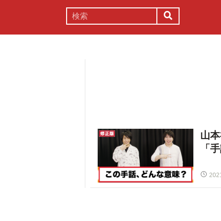
謎解き
コラム
常識
理系
山本
「手
202