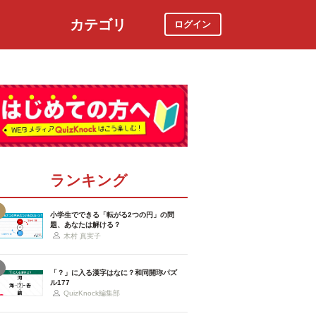
カテゴリ
ログイン
社会
スポーツ
時事ニュース
特集
ランキング
小学生でできる「転がる2つの円」の問
題、あなたは解ける？
木村 真実子
「？」に入る漢字はなに？和同開珎パズ
ル177
QuizKnock編集部