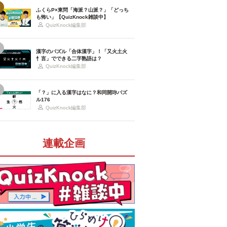
ふくらP×東問「海派？山派？」「どっち
も怖い」【QuizKnock雑談中】
QuizKnock編集部
漢字のパズル「合体漢字」！「又火土火
忄言」でできる二字熟語は？
QuizKnock編集部
「？」に入る漢字はなに？和同開珎パズ
ル176
QuizKnock編集部
連載企画