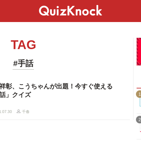
スペシャル
ライフ
ことば
カルチャー
TAG
#手話
祥彰、こうちゃんが出題！今すぐ使える
話」クイズ
1
1.07.30
千春
2