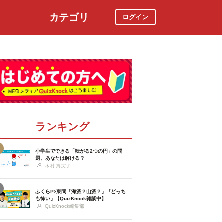
カテゴリ
ログイン
社会
スポーツ
時事ニュース
特集
ランキング
小学生でできる「転がる2つの円」の問
題、あなたは解ける？
木村 真実子
ふくらP×東問「海派？山派？」「どっち
も怖い」【QuizKnock雑談中】
QuizKnock編集部