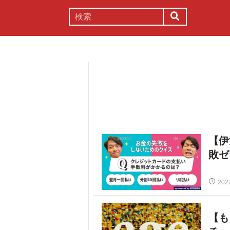
謎解き
コラム
常識
理系
【伊
敗ゼ
202
【も