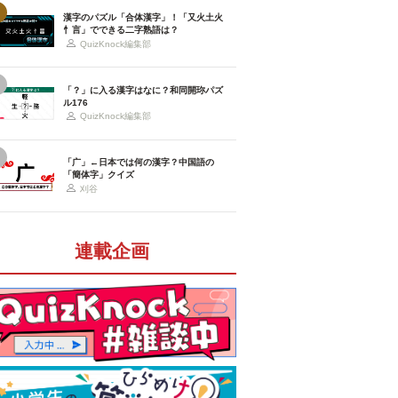
漢字のパズル「合体漢字」！「又火土火
忄言」でできる二字熟語は？
QuizKnock編集部
「？」に入る漢字はなに？和同開珎パズ
ル176
QuizKnock編集部
「广」←日本では何の漢字？中国語の
「簡体字」クイズ
刈谷
連載企画