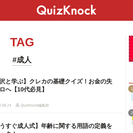
スペシャル
ライフ
ことば
カルチャー
TAG
#成人
沢と学ぶ】クレカの基礎クイズ！お金の失
ロへ【10代必見】
1
2.06.24
QuizKnock編集部
2
うすぐ成人式】年齢に関する用語の定義を