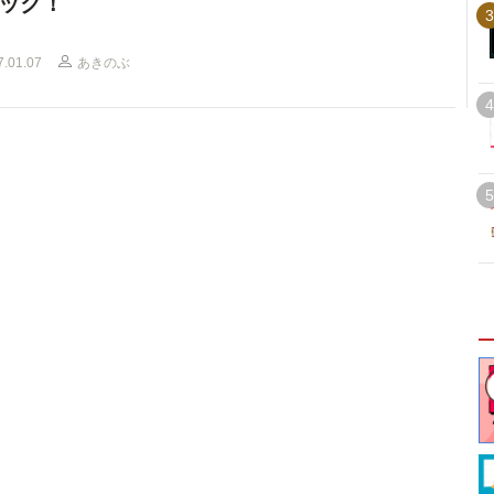
ック！
3
7.01.07
あきのぶ
4
5