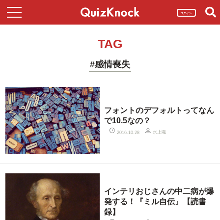
ログイン
TAG
#感情喪失
フォントのデフォルトってなん
で10.5なの？
水上颯
2016.10.28
インテリおじさんの中二病が爆
発する！『ミル自伝』【読書
録】