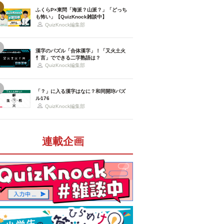
ふくらP×東問「海派？山派？」「どっち
も怖い」【QuizKnock雑談中】
QuizKnock編集部
漢字のパズル「合体漢字」！「又火土火
忄言」でできる二字熟語は？
QuizKnock編集部
「？」に入る漢字はなに？和同開珎パズ
ル176
QuizKnock編集部
連載企画