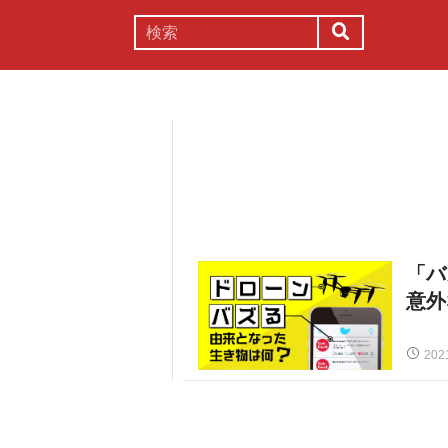
謎解き
コラム
常識
理系
「バ
意外
202