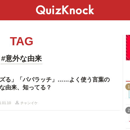
スペシャル
ライフ
ことば
カルチャー
TAG
#意外な由来
ズる」「パパラッチ」……よく使う言葉の
な由来、知ってる？
1
1.01.10
チャンイケ
2