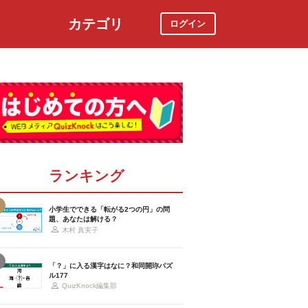
カテゴリ
ログイン
社会
スポーツ
時事ニュース
特集
ランキング
小学生でできる「転がる2つの円」の問
題、あなたは解ける？
木村 真実子
「？」に入る漢字はなに？和同開珎パズ
ル177
QuizKnock編集部