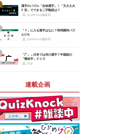
漢字のパズル「合体漢字」！「又火土火
忄言」でできる二字熟語は？
QuizKnock編集部
「？」に入る漢字はなに？和同開珎パズ
ル176
QuizKnock編集部
「广」←日本では何の漢字？中国語の
「簡体字」クイズ
刈谷
連載企画