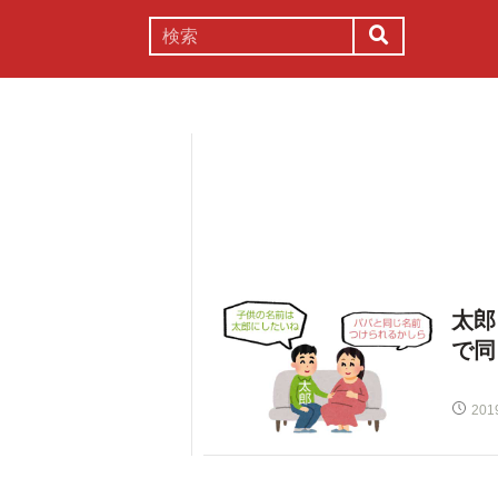
謎解き
コラム
常識
理系
太郎
で同
201