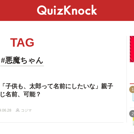
スペシャル
ライフ
ことば
カルチャー
TAG
#悪魔ちゃん
「子供も、太郎って名前にしたいな」親子
1
じ名前、可能？
9.06.28
コジマ
2