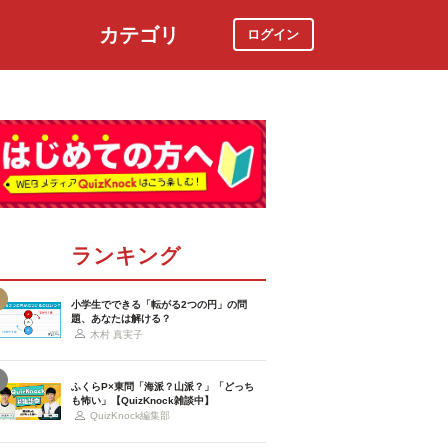
カテゴリ
ログイン
社会
スポーツ
時事ニュース
特集
ランキング
小学生でできる「転がる2つの円」の問
題、あなたは解ける？
木村 真実子
ふくらP×東問「海派？山派？」「どっち
も怖い」【QuizKnock雑談中】
QuizKnock編集部