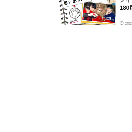
18
202