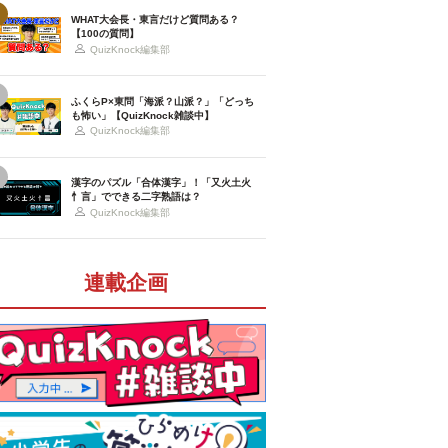
WHAT大会長・東言だけど質問ある？
【100の質問】
QuizKnock編集部
ふくらP×東問「海派？山派？」「どっち
も怖い」【QuizKnock雑談中】
QuizKnock編集部
漢字のパズル「合体漢字」！「又火土火
忄言」でできる二字熟語は？
QuizKnock編集部
連載企画