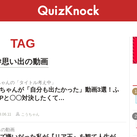
スペシャル
ライフ
ことば
カルチャー
TAG
#思い出の動画
ちゃんの「タイトル考え中」
ちゃんが「自分も出たかった」動画3選！ふ
1
Pと〇〇対決したくて…
3.06.11
こうちゃん
2
出の動画
ズ嫌いだった私が『リア王』を観て人生が