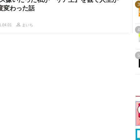
3
0度変わった話
1.04.01
まいち
4
5