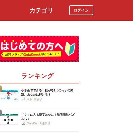
カテゴリ
ログイン
社会
スポーツ
時事ニュース
特集
ランキング
小学生でできる「転がる2つの円」の問
題、あなたは解ける？
木村 真実子
「？」に入る漢字はなに？和同開珎パズ
ル177
QuizKnock編集部