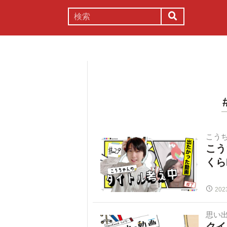
謎解き
コラム
常識
理系
こう
こう
くら
202
思い
クイ