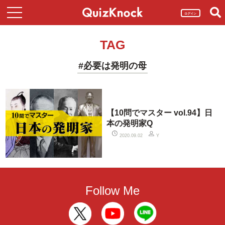
ログイン
TAG
#必要は発明の母
【10問でマスター vol.94】日
本の発明家Q
2020.09.02
Y
Follow Me