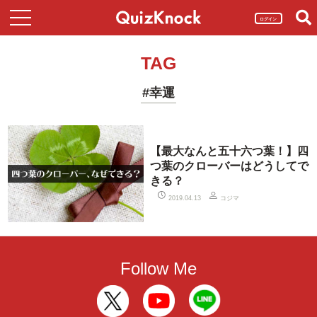
ログイン
TAG
#幸運
【最大なんと五十六つ葉！】四
つ葉のクローバーはどうしてで
きる？
コジマ
2019.04.13
Follow Me