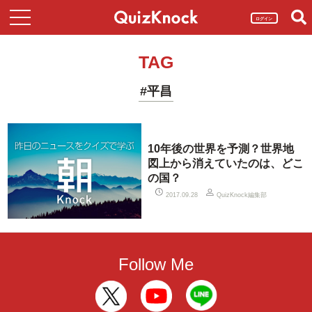
ログイン
TAG
#平昌
10年後の世界を予測？世界地
図上から消えていたのは、どこ
の国？
QuizKnock編集部
2017.09.28
Follow Me