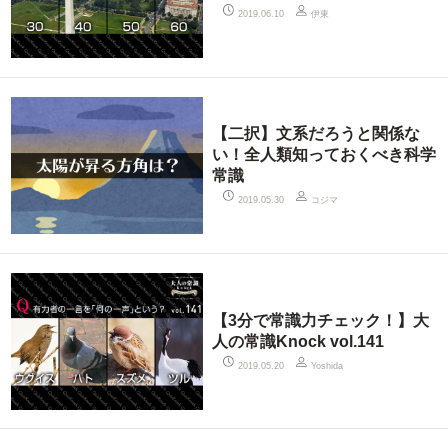
伊東
2019.06.10
【二択】文系だろうと関係な
い！全人類知っておくべき科学
常識
コジマ
2019.05.30
【3分で常識力チェック！】大
人の常識Knock vol.141
2019.05.20
Yoshida