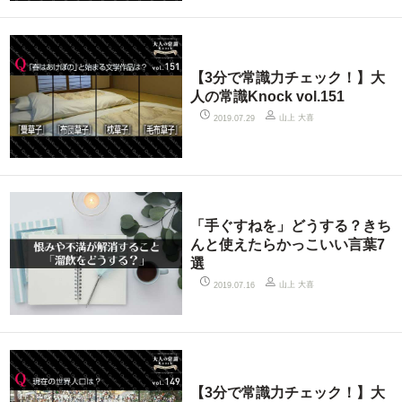
【3分で常識力チェック！】大
人の常識Knock vol.151
山上 大喜
2019.07.29
「手ぐすねを」どうする？きち
んと使えたらかっこいい言葉7
選
山上 大喜
2019.07.16
【3分で常識力チェック！】大