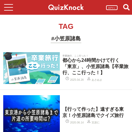
ログイン
TAG
#小笠原諸島
卒業旅行、ここ行った！
都心から24時間かけて行く
「東京」、小笠原諸島【卒業旅
行、ここ行った！】
あさぬま
2025.04.26
【行って作った】遠すぎる東
京！小笠原諸島でクイズ旅行
宮原仁
2020.06.14