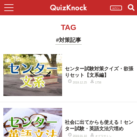
ログイン
TAG
#対策記事
センター試験対策クイズ・欲張
りセット【文系編】
2019.12.25
1758
社会に出てからも使える！セン
ター試験・英語文法穴埋め
オグラサトシ
2019.01.10