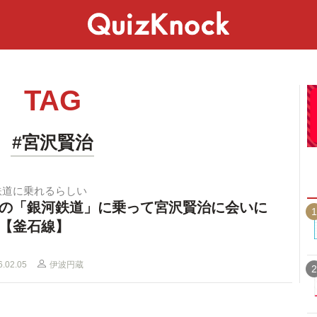
スペシャル
ライフ
ことば
カルチャー
TAG
#宮沢賢治
鉄道に乗れるらしい
の「銀河鉄道」に乗って宮沢賢治に会いに
1
【釜石線】
6.02.05
伊波円蔵
2