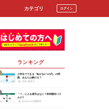
カテゴリ
ログイン
社会
スポーツ
時事ニュース
特集
ランキング
小学生でできる「転がる2つの円」の問
題、あなたは解ける？
木村 真実子
「？」に入る漢字はなに？和同開珎パズ
ル177
QuizKnock編集部