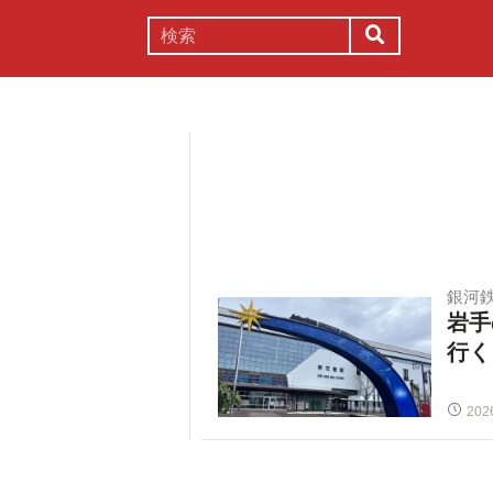
謎解き
コラム
常識
理系
銀河
岩手
行く
202