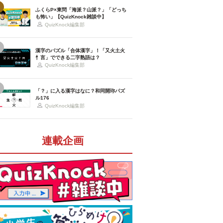
ふくらP×東問「海派？山派？」「どっち
も怖い」【QuizKnock雑談中】
QuizKnock編集部
漢字のパズル「合体漢字」！「又火土火
忄言」でできる二字熟語は？
QuizKnock編集部
「？」に入る漢字はなに？和同開珎パズ
ル176
QuizKnock編集部
連載企画