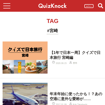
ログイン
TAG
#宮崎
【1年で日本一周】クイズで日
本旅行 宮崎編
豊岡
2020.09.15
年末年始に使ったかも！？あの
空港に意外な愛称が……
2017.01.09
Koh Takahashi