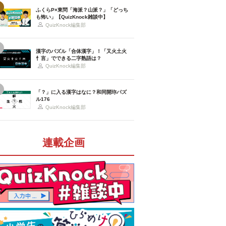
ふくらP×東問「海派？山派？」「どっち
も怖い」【QuizKnock雑談中】
QuizKnock編集部
漢字のパズル「合体漢字」！「又火土火
忄言」でできる二字熟語は？
QuizKnock編集部
「？」に入る漢字はなに？和同開珎パズ
ル176
QuizKnock編集部
連載企画