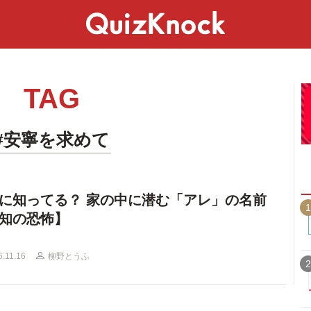
スペシャル
ライフ
ことば
カルチャー
TAG
#安寧を求めて
に知ってる？ 家の中に潜む「アレ」の名前
1
知の恐怖】
6.11.16
柳野とうふ
2