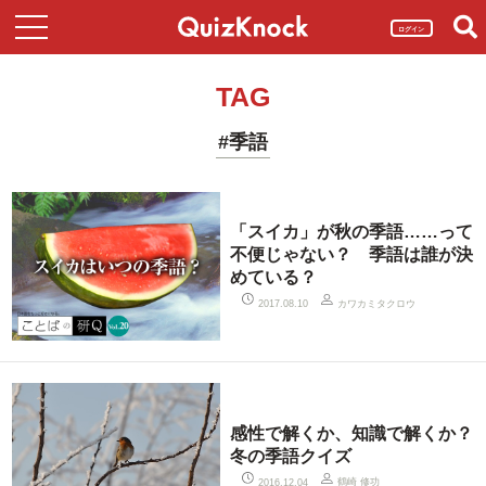
ログイン
TAG
#季語
「スイカ」が秋の季語……って
不便じゃない？ 季語は誰が決
めている？
カワカミタクロウ
2017.08.10
感性で解くか、知識で解くか？
冬の季語クイズ
鶴崎 修功
2016.12.04