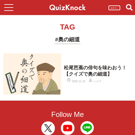
ログイン
TAG
#奥の細道
松尾芭蕉の俳句を味わおう！
【クイズで奥の細道】
シムラ
2020.11.15
Follow Me