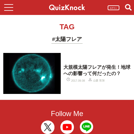
ログイン
TAG
#太陽フレア
大規模太陽フレアが発生！地球
への影響って何だったの？
山森 彩加
2017.09.08
Follow Me