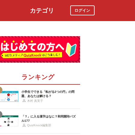
カテゴリ
ログイン
社会
スポーツ
時事ニュース
特集
ランキング
小学生でできる「転がる2つの円」の問
題、あなたは解ける？
木村 真実子
「？」に入る漢字はなに？和同開珎パズ
ル177
QuizKnock編集部