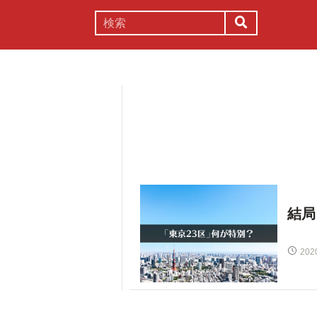
謎解き
コラム
常識
理系
結局
202