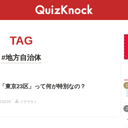
スペシャル
ライフ
ことば
カルチャー
TAG
#地方自治体
1
「東京23区」って何が特別なの？
0.02.03
イデマサト
2