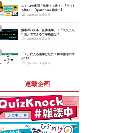
ふくらP×東問「海派？山派？」「どっち
も怖い」【QuizKnock雑談中】
QuizKnock編集部
漢字のパズル「合体漢字」！「又火土火
忄言」でできる二字熟語は？
QuizKnock編集部
「？」に入る漢字はなに？和同開珎パズ
ル176
QuizKnock編集部
連載企画