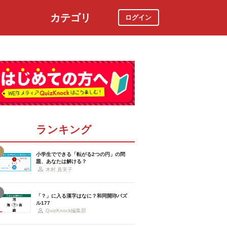
カテゴリ
ログイン
社会
スポーツ
時事ニュース
特集
ランキング
小学生でできる「転がる2つの円」の問
題、あなたは解ける？
木村 真実子
「？」に入る漢字はなに？和同開珎パズ
ル177
QuizKnock編集部