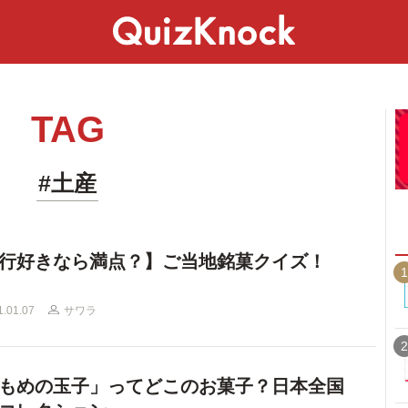
スペシャル
ライフ
ことば
カルチャー
TAG
#土産
行好きなら満点？】ご当地銘菓クイズ！
1
1.01.07
サワラ
2
もめの玉子」ってどこのお菓子？日本全国