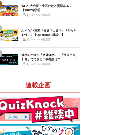
WHAT大会長・東言だけど質問ある？
【100の質問】
QuizKnock編集部
ふくらP×東問「海派？山派？」「どっち
も怖い」【QuizKnock雑談中】
QuizKnock編集部
漢字のパズル「合体漢字」！「又火土火
忄言」でできる二字熟語は？
QuizKnock編集部
連載企画