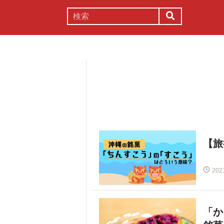
謎解き
コラム
常識
理系
【旅
202
「か