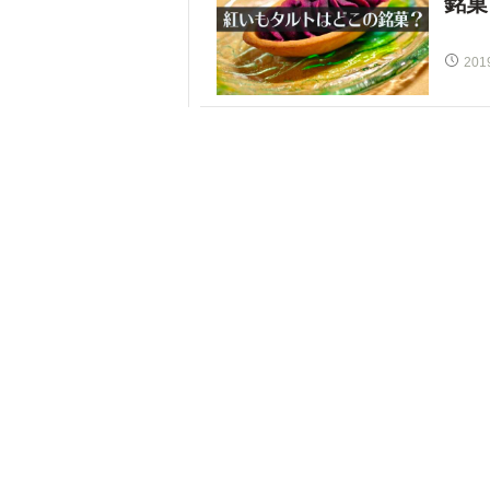
銘菓
201