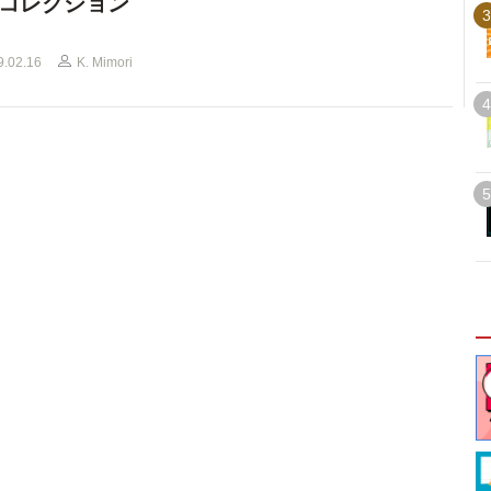
コレクション
3
9.02.16
K. Mimori
4
5