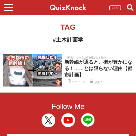
ログイン
TAG
#土木計画学
「便利さ」は本当に街を豊かにするの？
新幹線が通ると、街が豊かにな
る！……とは限らない理由【都
市計画】
結実子
2025.10.26
Follow Me