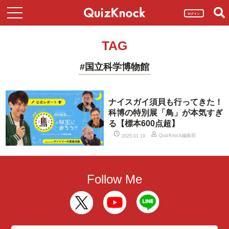
ログイン
TAG
#国立科学博物館
ナイスガイ須貝も行ってきた！
科博の特別展「鳥」が本気すぎ
る【標本600点超】
QuizKnock編集部
2025.01.19
Follow Me