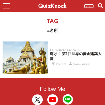
ログイン
TAG
#名所
金色に光る観光名所を集めてみました
輝け！ 第1回世界の黄金建築大
賞
QuizKnock編集部
2016.11.02
Follow Me