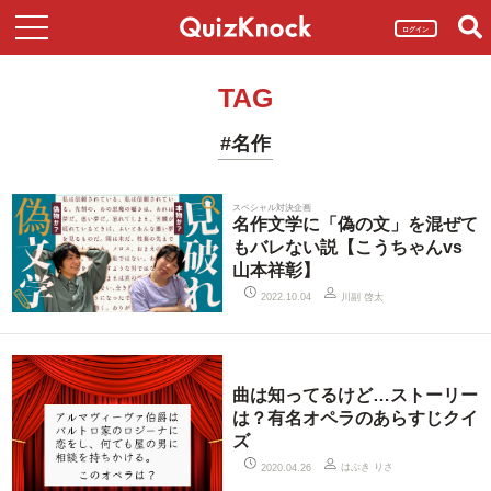
ログイン
TAG
#名作
スペシャル対決企画
名作文学に「偽の文」を混ぜて
もバレない説【こうちゃんvs
山本祥彰】
川副 啓太
2022.10.04
曲は知ってるけど…ストーリー
は？有名オペラのあらすじクイ
ズ
はぶき りさ
2020.04.26