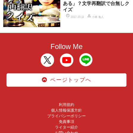
ある」？文学再翻訳で台無しク
イズ
小林 逸人
2017.10.11
Follow Me
ページトップへ
利用規約
個人情報保護方針
プライバシーポリシー
免責事項
ライター紹介
お問い合わせ