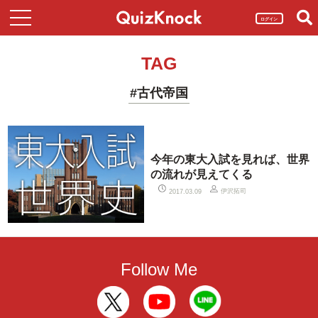
ログイン
TAG
#古代帝国
今年の東大入試を見れば、世界
の流れが見えてくる
伊沢拓司
2017.03.09
Follow Me