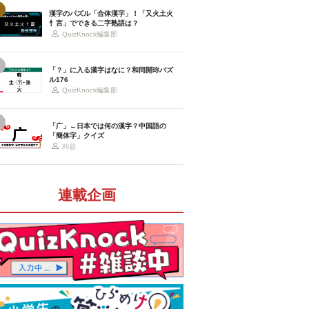
漢字のパズル「合体漢字」！「又火土火
忄言」でできる二字熟語は？
QuizKnock編集部
「？」に入る漢字はなに？和同開珎パズ
ル176
QuizKnock編集部
「广」←日本では何の漢字？中国語の
「簡体字」クイズ
刈谷
連載企画