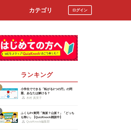
カテゴリ
ログイン
社会
スポーツ
時事ニュース
特集
ランキング
小学生でできる「転がる2つの円」の問
題、あなたは解ける？
木村 真実子
ふくらP×東問「海派？山派？」「どっち
も怖い」【QuizKnock雑談中】
QuizKnock編集部