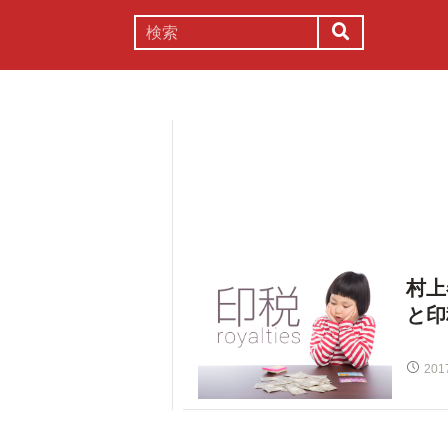
謎解き
コラム
常識
理系
村上
と印
201