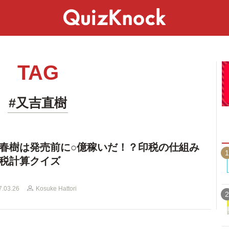
スペシャル
ライフ
ことば
カルチャー
TAG
#又吉直樹
春樹は発売前に○億稼いだ！？印税の仕組み
1
税計算クイズ
7.03.26
Kosuke Hattori
2