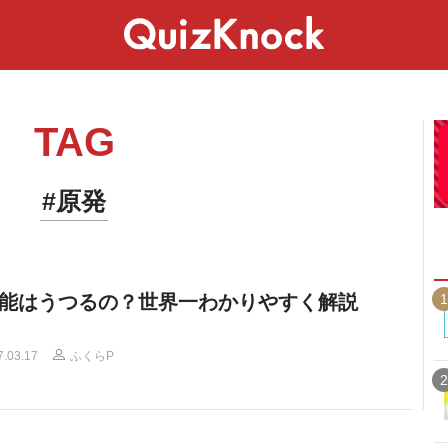
スペシャル
ライフ
ことば
カルチャー
TAG
#原発
1
能はうつるの？世界一わかりやすく解説
7.03.17
ふくらP
2