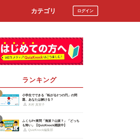
カテゴリ
ログイン
社会
スポーツ
時事ニュース
特集
ランキング
小学生でできる「転がる2つの円」の問
題、あなたは解ける？
木村 真実子
ふくらP×東問「海派？山派？」「どっち
も怖い」【QuizKnock雑談中】
QuizKnock編集部