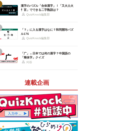
漢字のパズル「合体漢字」！「又火土火
忄言」でできる二字熟語は？
QuizKnock編集部
「？」に入る漢字はなに？和同開珎パズ
ル176
QuizKnock編集部
「广」←日本では何の漢字？中国語の
「簡体字」クイズ
刈谷
連載企画