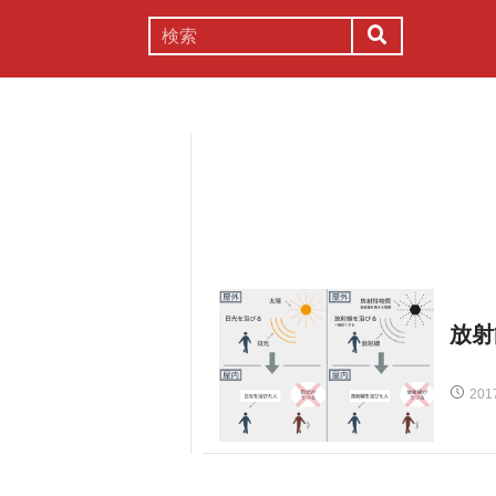
謎解き
コラム
常識
理系
放射
201