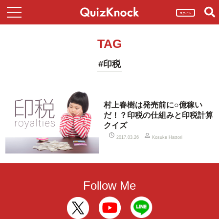
ログイン
TAG
#印税
村上春樹は発売前に○億稼い
だ！？印税の仕組みと印税計算
クイズ
2017.03.26
Kosuke Hattori
Follow Me