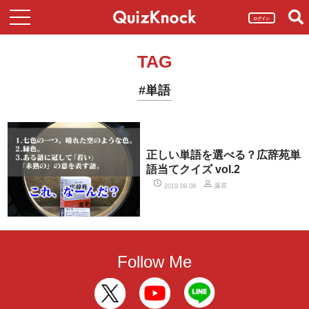
ログイン
TAG
#単語
正しい単語を選べる？広辞苑単
語当てクイズ vol.2
藤原
2019.09.08
Follow Me